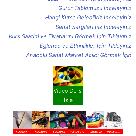
Gurur Tablomuzu İnceleyiniz
Hangi Kursa Gelebiliriz İnceleyiniz
Sanat Sergilerimiz İnceleyiniz
Kurs Saatini ve Fiyatlarını Görmek İçin Tıklayınız
Eğlence ve Etkinlikler İçin Tıklayınız
Anadolu Sanat Market Açıldı Görmek İçin
Video Dersi
İzle
Karakalem
KuruBoya
SuluBoya
PastelBoya
YagliBoya
Perspektif