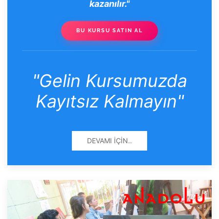
kazanılır."
BU KURSU SATIN AL
"Gelin Kursumuzda
Kayıtsız Kalmayın"
DEVAMI İÇIN..