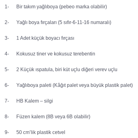
1- Bir takım yağlıboya (pebeo marka olabilir)
2- Yağlı boya fırçaları (5 sıfır-6-11-16 numaralı)
3- 1 Adet küçük boyacı fırçası
4- Kokusuz tiner ve kokusuz terebentin
5- 2 Küçük ıspatula, biri küt uçlu diğeri verev uçlu
6- Yağlıboya paleti (Kâğıt palet veya büyük plastik palet)
7- HB Kalem – silgi
8- Füzen kalem (8B veya 6B olabilir)
9- 50 cm’lik plastik cetvel