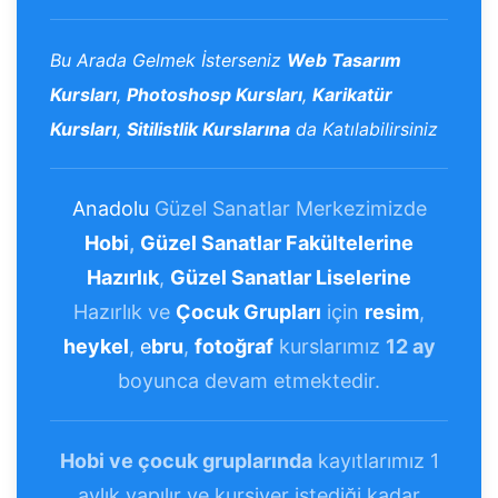
Bu Arada Gelmek İsterseniz
Web Tasarım
Kursları
,
Photoshosp Kursları
,
Karikatür
Kursları
,
Sitilistlik Kurslarına
da Katılabilirsiniz
Anadolu
Güzel Sanatlar Merkezimizde
Hobi
,
Güzel Sanatlar Fakültelerine
Hazırlık
,
Güzel Sanatlar Liselerine
Hazırlık ve
Çocuk Grupları
için
resim
,
heykel
,
e
bru
,
fotoğraf
kurslarımız
12 ay
boyunca devam etmektedir.
Hobi ve çocuk gruplarında
kayıtlarımız 1
aylık yapılır ve kursiyer istediği kadar