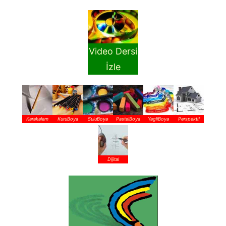
Video Dersi
İzle
Karakalem
KuruBoya
SuluBoya
PastelBoya
YagliBoya
Perspektif
Dijital