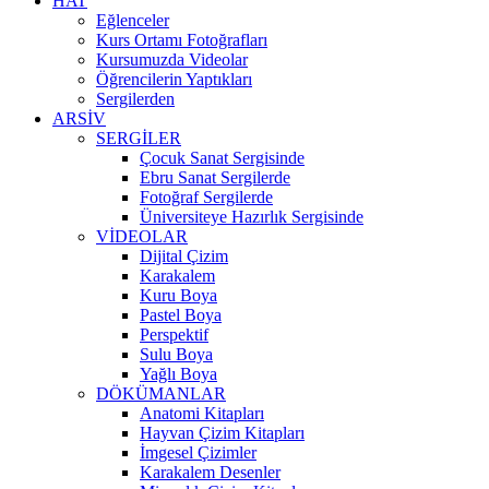
HAT
Eğlenceler
Kurs Ortamı Fotoğrafları
Kursumuzda Videolar
Öğrencilerin Yaptıkları
Sergilerden
ARSİV
SERGİLER
Çocuk Sanat Sergisinde
Ebru Sanat Sergilerde
Fotoğraf Sergilerde
Üniversiteye Hazırlık Sergisinde
VİDEOLAR
Dijital Çizim
Karakalem
Kuru Boya
Pastel Boya
Perspektif
Sulu Boya
Yağlı Boya
DÖKÜMANLAR
Anatomi Kitapları
Hayvan Çizim Kitapları
İmgesel Çizimler
Karakalem Desenler