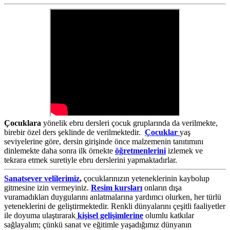
Çocuklara
yönelik ebru dersleri çocuk gruplarında da verilmekte,
birebir özel ders şeklinde de verilmektedir.
Çocuklar
yaş
seviyelerine göre, dersin girişinde önce malzemenin tanıtımını
dinlemekte daha sonra ilk örnekte
öğretmenlerini
izlemek ve
tekrara etmek suretiyle ebru derslerini yapmaktadırlar.
Sanatsever velilerimiz
,
çocuklarınızın yeteneklerinin kaybolup
gitmesine izin vermeyiniz.
Resim kursları
onların dışa
vuramadıkları duygularını anlatmalarına yardımcı olurken, her türlü
yeteneklerini de geliştirmektedir. Renkli dünyalarını çeşitli faaliyetler
ile doyuma ulaştırarak
kişisel gelişimlerine
olumlu katkılar
sağlayalım; çünkü sanat ve eğitimle yaşadığımız dünyanın