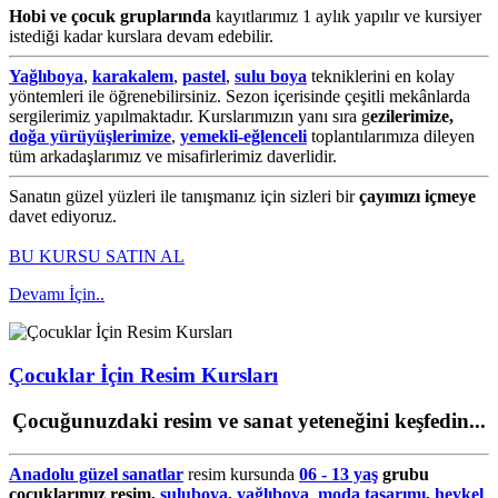
Hobi ve çocuk gruplarında
kayıtlarımız 1 aylık yapılır ve kursiyer
istediği kadar kurslara devam edebilir.
Yağlıboya
,
karakalem
,
pastel
,
sulu boya
tekniklerini en kolay
yöntemleri ile öğrenebilirsiniz. Sezon içerisinde çeşitli mekânlarda
sergilerimiz yapılmaktadır. Kurslarımızın yanı sıra g
ezilerimize,
doğa yürüyüşlerimize
,
yemekli-eğlenceli
toplantılarımıza dileyen
tüm arkadaşlarımız ve misafirlerimiz daverlidir.
Sanatın güzel yüzleri ile tanışmanız için sizleri bir
çayımızı içmeye
davet ediyoruz.
BU KURSU SATIN AL
Devamı İçin..
Çocuklar İçin Resim Kursları
Çocuğunuzdaki resim ve sanat yeteneğini keşfedin...
Anadolu güzel sanatlar
resim kursunda
06 - 13 yaş
grubu
çocuklarımız
resim,
suluboya
,
yağlıboya
,
moda tasarımı
,
heykel
,