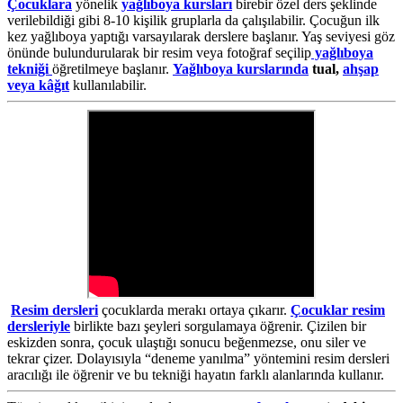
Çocuklara
yönelik
yağlıboya kursları
birebir özel ders şeklinde
verilebildiği gibi 8-10 kişilik gruplarla da çalışılabilir. Çocuğun ilk
kez yağlıboya yaptığı varsayılarak derslere başlanır. Yaş seviyesi göz
önünde bulundurularak bir resim veya fotoğraf seçilip
yağlıboya
tekniği
öğretilmeye başlanır.
Yağlıboya kurslarında
tual,
ahşap
veya kâğıt
kullanılabilir.
Resim dersleri
çocuklarda merakı ortaya çıkarır.
Çocuklar resim
dersleriyle
birlikte bazı şeyleri sorgulamaya öğrenir. Çizilen bir
eskizden sonra, çocuk ulaştığı sonucu beğenmezse, onu siler ve
tekrar çizer. Dolayısıyla “deneme yanılma” yöntemini resim dersleri
aracılığı ile öğrenir ve bu tekniği hayatın farklı alanlarında kullanır.