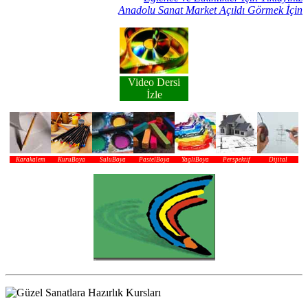
Anadolu Sanat Market Açıldı Görmek İçin
Video Dersi
İzle
Karakalem
KuruBoya
SuluBoya
PastelBoya
YagliBoya
Perspektif
Dijital