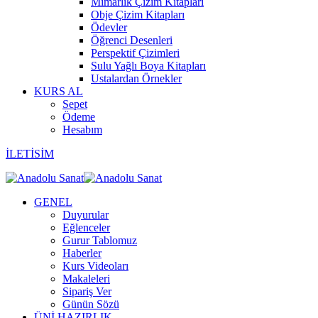
Mimarlık Çizim Kitapları
Obje Çizim Kitapları
Ödevler
Öğrenci Desenleri
Perspektif Çizimleri
Sulu Yağlı Boya Kitapları
Ustalardan Örnekler
KURS AL
Sepet
Ödeme
Hesabım
İLETİSİM
GENEL
Duyurular
Eğlenceler
Gurur Tablomuz
Haberler
Kurs Videoları
Makaleleri
Sipariş Ver
Günün Sözü
ÜNİ.HAZIRLIK