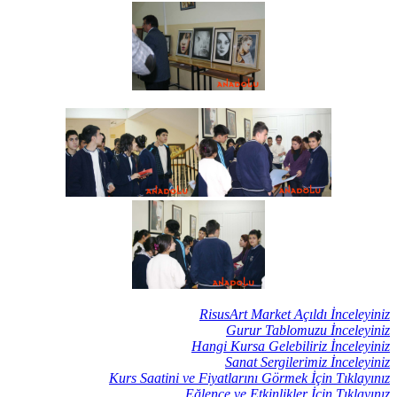
RisusArt Market Açıldı İnceleyiniz
Gurur Tablomuzu İnceleyiniz
Hangi Kursa Gelebiliriz İnceleyiniz
Sanat Sergilerimiz İnceleyiniz
Kurs Saatini ve Fiyatlarını Görmek İçin Tıklayınız
Eğlence ve Etkinlikler İçin Tıklayınız