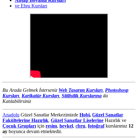
Ahşap Boyama Kursları
ve Ebru Kursları
Bu Arada Gelmek İsterseniz
Web Tasarım Kursları
,
Photoshosp
Kursları
,
Karikatür Kursları
,
Sitilistlik Kurslarına
da
Katılabilirsiniz
Anadolu
Güzel Sanatlar Merkezimizde
Hobi
,
Güzel Sanatlar
Fakültelerine Hazırlık
,
Güzel Sanatlar Liselerine
Hazırlık ve
Çocuk Grupları
için
resim
,
heykel
,
e
bru
,
fotoğraf
kurslarımız
12
ay
boyunca devam etmektedir.