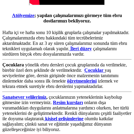
Atölyemize
; yapılan çalışmalarımızı görmeye tüm ebru
dostlarımızı bekliyoruz.
Hafta içi ve hafta sonu 10 kişilik gruplarla çalışmalar yapılmaktadır.
Çalışmalarımızda ebru hakkındaki tüm tecrübelerimiz
aktarılmaktadır. En az 3 ay süren çalışmalarımız sonunda tüm ebru
teknikleri uygulamalı olarak yapılır.
İleri düzey
çalışmalarını
sürdüren birçok ebru dosyalarımızda vardır.
Çocuklara
yönelik ebru dersleri çocuk gruplarında da verilmekte,
birebir özel ders şeklinde de verilmektedir.
Çocuklar
yaş
seviyelerine göre, dersin girişinde önce malzemenin tanıtımını
dinlemekte daha sonra ilk örnekte
öğretmenlerini
izlemek ve
tekrara etmek suretiyle ebru derslerini yapmaktadırlar.
Sanatsever velilerimiz
,
çocuklarınızın yeteneklerinin kaybolup
gitmesine izin vermeyiniz.
Resim kursları
onların dışa
vuramadıkları duygularını anlatmalarına yardımcı olurken, her türlü
yeteneklerini de geliştirmektedir. Renkli dünyalarını çeşitli faaliyetler
ile doyuma ulaştırarak
kişisel gelişimlerine
olumlu katkılar
sağlayalım; çünkü sanat ve eğitimle yaşadığımız dünyanın
güzelleşeceğinize iyi biliyoruz.