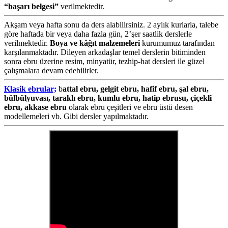
“başarı belgesi”
verilmektedir.
Akşam veya hafta sonu da ders alabilirsiniz. 2 aylık kurlarla, talebe
göre haftada bir veya daha fazla gün, 2’şer saatlik derslerle
verilmektedir.
Boya ve kâğıt malzemeleri
kurumumuz tarafından
karşılanmaktadır. Dileyen arkadaşlar temel derslerin bitiminden
sonra ebru üzerine resim, minyatür, tezhip-hat dersleri ile güzel
çalışmalara devam edebilirler.
Klasik ebrular;
b
attal ebru, gelgit ebru, hafif ebru, şal ebru,
bülbülyuvası, taraklı ebru, kumlu ebru, hatip ebrusu, çiçekli
ebru, akkase ebru
olarak ebru çeşitleri ve ebru üstü desen
modellemeleri vb. Gibi dersler yapılmaktadır.