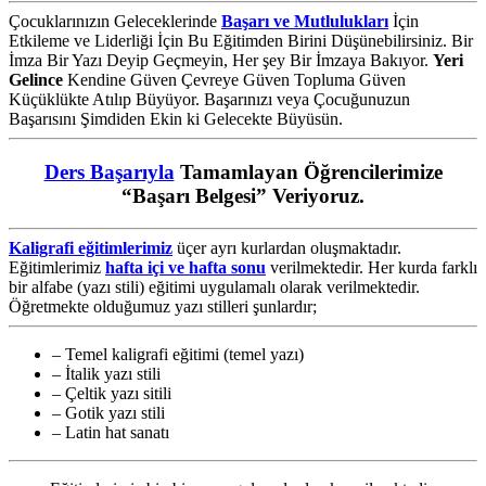
Çocuklarınızın Geleceklerinde
Başarı ve Mutlulukları
İçin
Etkileme ve Liderliği İçin Bu Eğitimden Birini Düşünebilirsiniz. Bir
İmza Bir Yazı Deyip Geçmeyin, Her şey Bir İmzaya Bakıyor.
Yeri
Gelince
Kendine Güven Çevreye Güven Topluma Güven
Küçüklükte Atılıp Büyüyor. Başarınızı veya Çocuğunuzun
Başarısını Şimdiden Ekin ki Gelecekte Büyüsün.
Ders Başarıyla
Tamamlayan Öğrencilerimize
“Başarı Belgesi” Veriyoruz.
Kaligrafi eğitimlerimiz
üçer ayrı kurlardan oluşmaktadır.
Eğitimlerimiz
hafta içi ve hafta sonu
verilmektedir. Her kurda farklı
bir alfabe (yazı stili) eğitimi uygulamalı olarak verilmektedir.
Öğretmekte olduğumuz yazı stilleri şunlardır;
– Temel kaligrafi eğitimi (temel yazı)
– İtalik yazı stili
– Çeltik yazı sitili
– Gotik yazı stili
– Latin hat sanatı