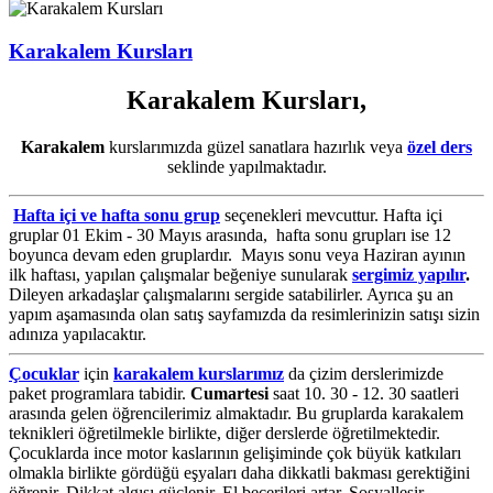
Karakalem Kursları
Karakalem Kursları,
Karakalem
kurslarımızda güzel sanatlara hazırlık veya
özel ders
seklinde yapılmaktadır.
Hafta içi ve hafta sonu grup
seçenekleri mevcuttur. Hafta içi
gruplar 01 Ekim - 30 Mayıs arasında, hafta sonu grupları ise 12
boyunca devam eden gruplardır. Mayıs sonu veya Haziran ayının
ilk haftası, yapılan çalışmalar beğeniye sunularak
sergimiz yapılır
.
Dileyen arkadaşlar çalışmalarını sergide satabilirler. Ayrıca şu an
yapım aşamasında olan satış sayfamızda da resimlerinizin satışı sizin
adınıza yapılacaktır.
Çocuklar
için
karakalem kurslarımız
da çizim derslerimizde
paket programlara tabidir.
Cumartesi
saat 10. 30 - 12. 30 saatleri
arasında gelen öğrencilerimiz almaktadır. Bu gruplarda karakalem
teknikleri öğretilmekle birlikte, diğer derslerde öğretilmektedir.
Çocuklarda ince motor kaslarının gelişiminde çok büyük katkıları
olmakla birlikte gördüğü eşyaları daha dikkatli bakması gerektiğini
öğrenir. Dikkat algısı güçlenir. El becerileri artar. Sosyalleşir.