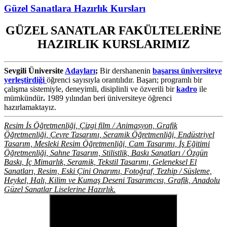
Güzel Sanatlara Hazırlık Kursları
GÜZEL SANATLAR FAKÜLTELERİNE
HAZIRLIK KURSLARIMIZ
Sevgili Üniversite
Adayları
;
Bir dershanenin
başarısı üniversiteye
yerleştirdiği
öğrenci sayısıyla orantılıdır. Başarı; programlı bir
çalışma sistemiyle, deneyimli, disiplinli ve özverili bir
kadro
ile
mümkündür
.
1989 yılından beri üniversiteye öğrenci
hazırlamaktayız.
Resim İs Öğretmenliği, Çizgi film / Animasyon, Grafik
Öğretmenliği, Çevre Tasarımı, Seramik Öğretmenliği, Endüstriyel
Tasarım, Mesleki Resim Öğretmenliği, Cam Tasarımı, İş Eğitimi
Öğretmenliği, Sahne Tasarım, Stilistlik, Baskı Sanatları / Özgün
Baskı, İç Mimarlık, Seramik, Tekstil Tasarımı, Geleneksel El
Sanatları, Resim, Eski Çini Onarımı, Fotoğraf, Tezhip / Süsleme,
Heykel, Halı, Kilim ve Kumaş Deseni Tasarımcısı, Grafik, Anadolu
Güzel Sanatlar Liselerine Hazırlık.