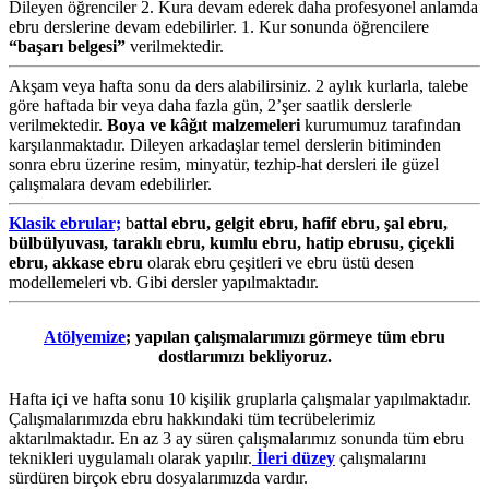
Dileyen öğrenciler 2. Kura devam ederek daha profesyonel anlamda
ebru derslerine devam edebilirler. 1. Kur sonunda öğrencilere
“başarı belgesi”
verilmektedir.
Akşam veya hafta sonu da ders alabilirsiniz. 2 aylık kurlarla, talebe
göre haftada bir veya daha fazla gün, 2’şer saatlik derslerle
verilmektedir.
Boya ve kâğıt malzemeleri
kurumumuz tarafından
karşılanmaktadır. Dileyen arkadaşlar temel derslerin bitiminden
sonra ebru üzerine resim, minyatür, tezhip-hat dersleri ile güzel
çalışmalara devam edebilirler.
Klasik ebrular;
b
attal ebru, gelgit ebru, hafif ebru, şal ebru,
bülbülyuvası, taraklı ebru, kumlu ebru, hatip ebrusu, çiçekli
ebru, akkase ebru
olarak ebru çeşitleri ve ebru üstü desen
modellemeleri vb. Gibi dersler yapılmaktadır.
Atölyemize
; yapılan çalışmalarımızı görmeye tüm ebru
dostlarımızı bekliyoruz.
Hafta içi ve hafta sonu 10 kişilik gruplarla çalışmalar yapılmaktadır.
Çalışmalarımızda ebru hakkındaki tüm tecrübelerimiz
aktarılmaktadır. En az 3 ay süren çalışmalarımız sonunda tüm ebru
teknikleri uygulamalı olarak yapılır.
İleri düzey
çalışmalarını
sürdüren birçok ebru dosyalarımızda vardır.