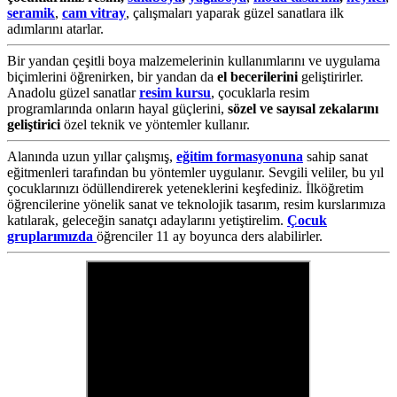
seramik
,
cam vitray
, çalışmaları yaparak güzel sanatlara ilk
adımlarını atarlar.
Bir yandan çeşitli boya malzemelerinin kullanımlarını ve uygulama
biçimlerini öğrenirken, bir yandan da
el becerilerini
geliştirirler.
Anadolu güzel sanatlar
resim kursu
, çocuklarla resim
programlarında onların hayal güçlerini,
sözel ve sayısal zekalarını
geliştirici
özel teknik ve yöntemler kullanır.
Alanında uzun yıllar çalışmış,
eğitim formasyonuna
sahip sanat
eğitmenleri tarafından bu yöntemler uygulanır. Sevgili veliler, bu yıl
çocuklarınızı ödüllendirerek yeteneklerini keşfediniz. İlköğretim
öğrencilerine yönelik sanat ve teknolojik tasarım, resim kurslarımıza
katılarak, geleceğin sanatçı adaylarını yetiştirelim.
Çocuk
gruplarımızda
öğrenciler 11 ay boyunca ders alabilirler.