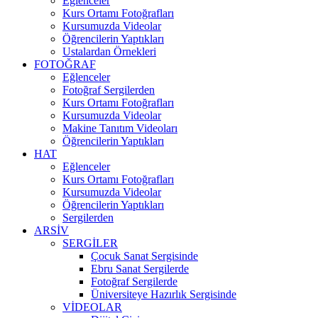
Eğlenceler
Kurs Ortamı Fotoğrafları
Kursumuzda Videolar
Öğrencilerin Yaptıkları
Ustalardan Örnekleri
FOTOĞRAF
Eğlenceler
Fotoğraf Sergilerden
Kurs Ortamı Fotoğrafları
Kursumuzda Videolar
Makine Tanıtım Videoları
Öğrencilerin Yaptıkları
HAT
Eğlenceler
Kurs Ortamı Fotoğrafları
Kursumuzda Videolar
Öğrencilerin Yaptıkları
Sergilerden
ARSİV
SERGİLER
Çocuk Sanat Sergisinde
Ebru Sanat Sergilerde
Fotoğraf Sergilerde
Üniversiteye Hazırlık Sergisinde
VİDEOLAR