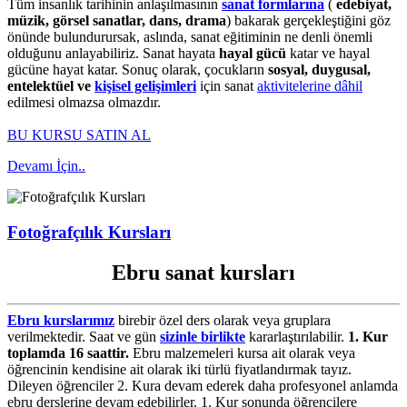
Tüm insanlık tarihinin anlaşılmasının
sanat formlarına
(
edebiyat,
müzik, görsel sanatlar, dans, drama
) bakarak gerçekleştiğini göz
önünde bulundurursak, aslında, sanat eğitiminin ne denli önemli
olduğunu anlayabiliriz. Sanat hayata
hayal gücü
katar ve hayal
gücüne hayat katar. Sonuç olarak, çocukların
sosyal, duygusal,
entelektüel ve
kişisel gelişimleri
için sanat
aktivitelerine dâhil
edilmesi olmazsa olmazdır.
BU KURSU SATIN AL
Devamı İçin..
Fotoğrafçılık Kursları
Ebru sanat kursları
Ebru kurslarımız
birebir özel ders olarak veya gruplara
verilmektedir. Saat ve gün
sizinle birlikte
kararlaştırılabilir.
1. Kur
toplamda 16 saattir.
Ebru malzemeleri kursa ait olarak veya
öğrencinin kendisine ait olarak iki türlü fiyatlandırmak tayız.
Dileyen öğrenciler 2. Kura devam ederek daha profesyonel anlamda
ebru derslerine devam edebilirler. 1. Kur sonunda öğrencilere