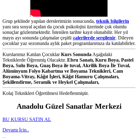
Grup şeklinde yapılan derslerimizin sonucunda,
teknik bilgilerin
yanı sıra sosyal açıdan da çocuk psikolojisi üzerinde çok olumlu
sonuçlar gözlenmektedir. İstenilen tarihte kayıt olunabilir. Her yıl
mayıs ayı sonunda çalışmalar çeşitli
g
alerilerde sergilenir
. Dileyen
çocuklar yaz sezonunda aylık paket programlarımıza da katılabilirler.
Kurslarımız Katılan Çocuklar
Kurs Sonunda
Aşağıdaki
Tekniklerde Öğrenmiş Olacaktır.
Ebru Sanatı, Kuru Boya, Pastel
Boya, Sulu Boya, Guaş Boya ile tuval, Akrilik Boya İle Tuval,
Alüminyum Folyo Kabartma ve Boyama Teknikleri, Cam
Boyama-Vitray, Kâğıt İşleri, Kâğıt Hamuru Çalışmaları,
Şekillendirme, Seramik ve Heykel Çalışmaları,
Kolaj Teknikleri Öğretilmesi Hedeflenmiştir.
Anadolu Güzel Sanatlar Merkezi
BU KURSU SATIN AL
Devamı İçin..