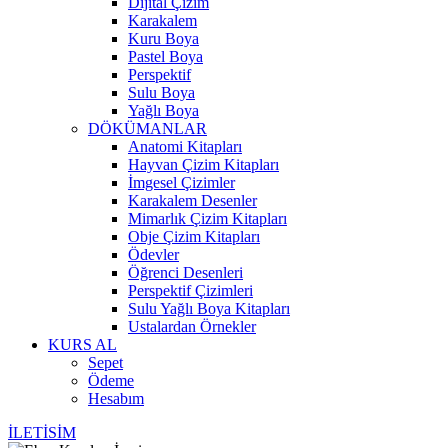
Dijital Çizim
Karakalem
Kuru Boya
Pastel Boya
Perspektif
Sulu Boya
Yağlı Boya
DÖKÜMANLAR
Anatomi Kitapları
Hayvan Çizim Kitapları
İmgesel Çizimler
Karakalem Desenler
Mimarlık Çizim Kitapları
Obje Çizim Kitapları
Ödevler
Öğrenci Desenleri
Perspektif Çizimleri
Sulu Yağlı Boya Kitapları
Ustalardan Örnekler
KURS AL
Sepet
Ödeme
Hesabım
İLETİSİM