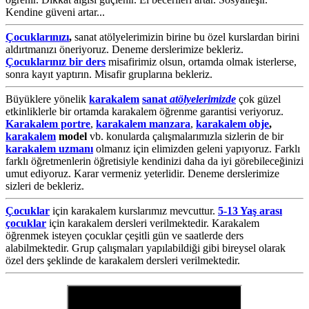
Kendine güveni artar...
Çocuklarınızı
,
sanat atölyelerimizin birine bu özel kurslardan birini
aldırtmanızı öneriyoruz. Deneme derslerimize bekleriz.
Çocuklarınız bir ders
misafirimiz olsun, ortamda olmak isterlerse,
sonra kayıt yaptırın. Misafir gruplarına bekleriz.
Büyüklere yönelik
karakalem
sanat
atölyelerimizde
çok güzel
etkinliklerle bir ortamda karakalem öğrenme garantisi veriyoruz.
Karakalem portre
,
karakalem manzara
,
karakalem obje
,
karakalem
model
vb. konularda çalışmalarımızla sizlerin de bir
karakalem uzmanı
olmanız için elimizden geleni yapıyoruz. Farklı
farklı öğretmenlerin öğretisiyle kendinizi daha da iyi görebileceğinizi
umut ediyoruz. Karar vermeniz yeterlidir. Deneme derslerimize
sizleri de bekleriz.
Çocuklar
için karakalem kurslarımız mevcuttur.
5-13 Yaş arası
çocuklar
için karakalem dersleri verilmektedir. Karakalem
öğrenmek isteyen çocuklar çeşitli gün ve saatlerde ders
alabilmektedir. Grup çalışmaları yapılabildiği gibi bireysel olarak
özel ders şeklinde de karakalem dersleri verilmektedir.