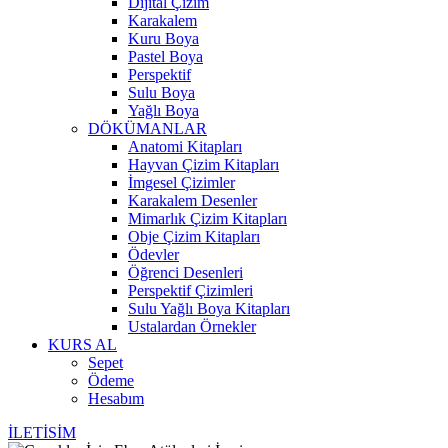
Dijital Çizim
Karakalem
Kuru Boya
Pastel Boya
Perspektif
Sulu Boya
Yağlı Boya
DÖKÜMANLAR
Anatomi Kitapları
Hayvan Çizim Kitapları
İmgesel Çizimler
Karakalem Desenler
Mimarlık Çizim Kitapları
Obje Çizim Kitapları
Ödevler
Öğrenci Desenleri
Perspektif Çizimleri
Sulu Yağlı Boya Kitapları
Ustalardan Örnekler
KURS AL
Sepet
Ödeme
Hesabım
İLETİSİM