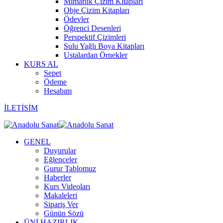
Mimarlık Çizim Kitapları
Obje Çizim Kitapları
Ödevler
Öğrenci Desenleri
Perspektif Çizimleri
Sulu Yağlı Boya Kitapları
Ustalardan Örnekler
KURS AL
Sepet
Ödeme
Hesabım
İLETİSİM
GENEL
Duyurular
Eğlenceler
Gurur Tablomuz
Haberler
Kurs Videoları
Makaleleri
Sipariş Ver
Günün Sözü
ÜNİ.HAZIRLIK