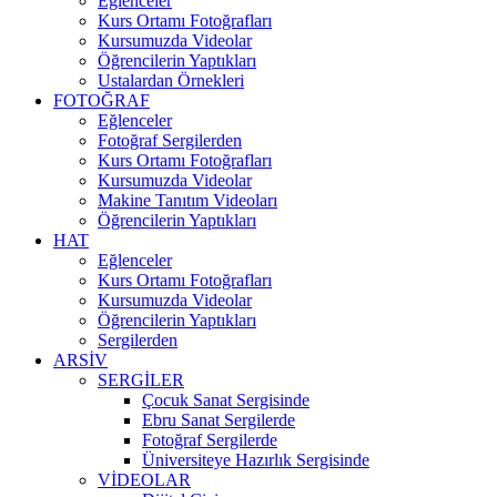
Eğlenceler
Kurs Ortamı Fotoğrafları
Kursumuzda Videolar
Öğrencilerin Yaptıkları
Ustalardan Örnekleri
FOTOĞRAF
Eğlenceler
Fotoğraf Sergilerden
Kurs Ortamı Fotoğrafları
Kursumuzda Videolar
Makine Tanıtım Videoları
Öğrencilerin Yaptıkları
HAT
Eğlenceler
Kurs Ortamı Fotoğrafları
Kursumuzda Videolar
Öğrencilerin Yaptıkları
Sergilerden
ARSİV
SERGİLER
Çocuk Sanat Sergisinde
Ebru Sanat Sergilerde
Fotoğraf Sergilerde
Üniversiteye Hazırlık Sergisinde
VİDEOLAR