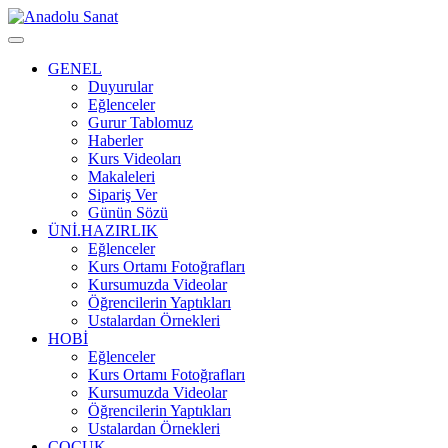
GENEL
Duyurular
Eğlenceler
Gurur Tablomuz
Haberler
Kurs Videoları
Makaleleri
Sipariş Ver
Günün Sözü
ÜNİ.HAZIRLIK
Eğlenceler
Kurs Ortamı Fotoğrafları
Kursumuzda Videolar
Öğrencilerin Yaptıkları
Ustalardan Örnekleri
HOBİ
Eğlenceler
Kurs Ortamı Fotoğrafları
Kursumuzda Videolar
Öğrencilerin Yaptıkları
Ustalardan Örnekleri
ÇOCUK