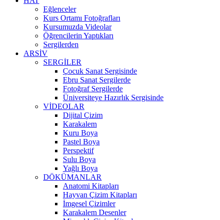
HAT
Eğlenceler
Kurs Ortamı Fotoğrafları
Kursumuzda Videolar
Öğrencilerin Yaptıkları
Sergilerden
ARSİV
SERGİLER
Çocuk Sanat Sergisinde
Ebru Sanat Sergilerde
Fotoğraf Sergilerde
Üniversiteye Hazırlık Sergisinde
VİDEOLAR
Dijital Çizim
Karakalem
Kuru Boya
Pastel Boya
Perspektif
Sulu Boya
Yağlı Boya
DÖKÜMANLAR
Anatomi Kitapları
Hayvan Çizim Kitapları
İmgesel Çizimler
Karakalem Desenler